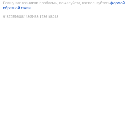
Если у вас возникли проблемы, пожалуйста, воспользуйтесь
формой
обратной связи
9187255608814805433
:
1786168218