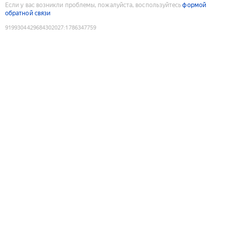
Если у вас возникли проблемы, пожалуйста, воспользуйтесь
формой
обратной связи
9199304429684302027
:
1786347759