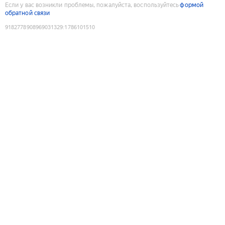
Если у вас возникли проблемы, пожалуйста, воспользуйтесь
формой
обратной связи
9182778908969031329
:
1786101510