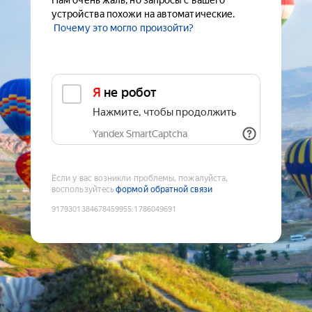
Нам очень жаль, но запросы с вашего
устройства похожи на автоматические.
Почему это могло произойти?
Я не робот
Нажмите, чтобы продолжить
Yandex SmartCaptcha
Если у вас возникли проблемы, пожалуйста,
воспользуйтесь
формой обратной связи
9179301384678459955
:
1786049691