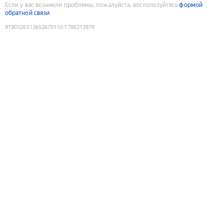
Если у вас возникли проблемы, пожалуйста, воспользуйтесь
формой
обратной связи
9190326513652670110
:
1786213978