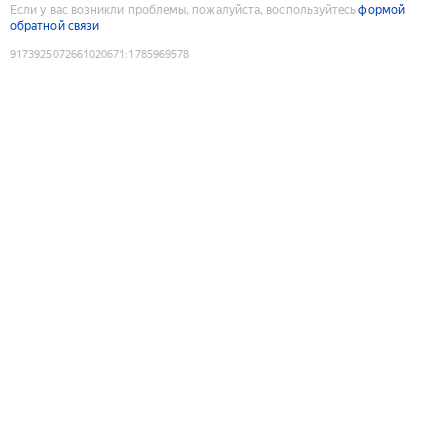
Если у вас возникли проблемы, пожалуйста, воспользуйтесь
формой
обратной связи
9173925072661020671
:
1785969578