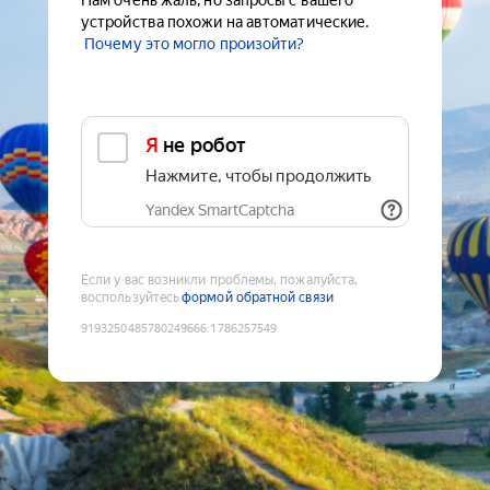
Нам очень жаль, но запросы с вашего
устройства похожи на автоматические.
Почему это могло произойти?
Я не робот
Нажмите, чтобы продолжить
Yandex SmartCaptcha
Если у вас возникли проблемы, пожалуйста,
воспользуйтесь
формой обратной связи
9193250485780249666
:
1786257549