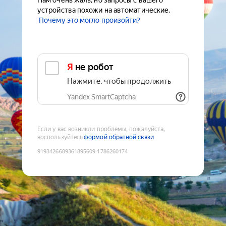
Нам очень жаль, но запросы с вашего
устройства похожи на автоматические.
Почему это могло произойти?
Я не робот
Нажмите, чтобы продолжить
Yandex SmartCaptcha
Если у вас возникли проблемы, пожалуйста,
воспользуйтесь
формой обратной связи
9193426689361895609
:
1786260174