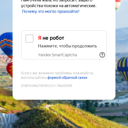
Нам очень жаль, но запросы с вашего
устройства похожи на автоматические.
Почему это могло произойти?
Я не робот
Нажмите, чтобы продолжить
Yandex SmartCaptcha
Если у вас возникли проблемы, пожалуйста,
воспользуйтесь
формой обратной связи
9189763962793781212
:
1786205595