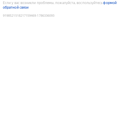
Если у вас возникли проблемы, пожалуйста, воспользуйтесь
формой
обратной связи
9198521518217159469
:
1786336093