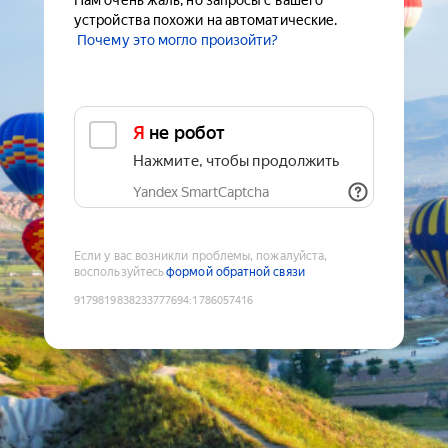
Нам очень жаль, но запросы с вашего
устройства похожи на автоматические.
Почему это могло произойти?
Я не робот
Нажмите, чтобы продолжить
Yandex SmartCaptcha
Если у вас возникли проблемы, пожалуйста,
воспользуйтесь
формой обратной связи
9179819838233777694
:
1786057416