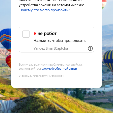
Нам очень жаль, но запросы с вашего
устройства похожи на автоматические.
Почему это могло произойти?
Я не робот
Нажмите, чтобы продолжить
Yandex SmartCaptcha
Если у вас возникли проблемы, пожалуйста,
воспользуйтесь
формой обратной связи
9188152377918783074
:
1786181581