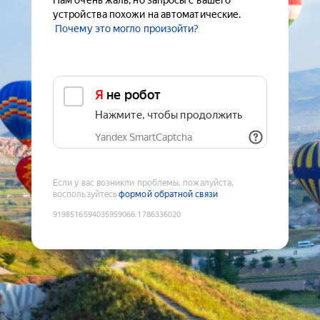
Нам очень жаль, но запросы с вашего
устройства похожи на автоматические.
Почему это могло произойти?
Я не робот
Нажмите, чтобы продолжить
Yandex SmartCaptcha
Если у вас возникли проблемы, пожалуйста,
воспользуйтесь
формой обратной связи
9198516594035959066
:
1786336020