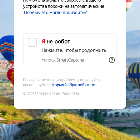
Нам очень жаль, но запросы с вашего
устройства похожи на автоматические.
Почему это могло произойти?
Я не робот
Нажмите, чтобы продолжить
Yandex SmartCaptcha
Если у вас возникли проблемы, пожалуйста,
воспользуйтесь
формой обратной связи
9177267825442474318
:
1786019389