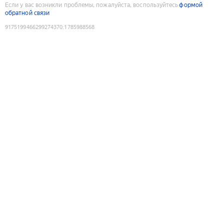
Если у вас возникли проблемы, пожалуйста, воспользуйтесь
формой
обратной связи
9175199466299274370
:
1785988568