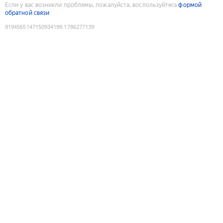
Если у вас возникли проблемы, пожалуйста, воспользуйтесь
формой
обратной связи
9194565147150934199
:
1786277139