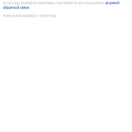
Если у вас возникли проблемы, пожалуйста, воспользуйтесь
формой
обратной связи
9188125874749990037
:
1786181186