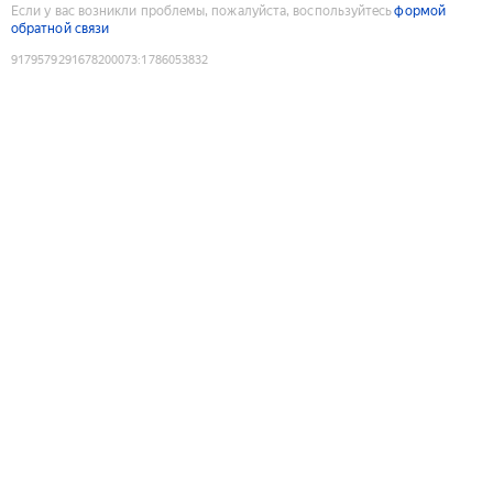
Если у вас возникли проблемы, пожалуйста, воспользуйтесь
формой
обратной связи
9179579291678200073
:
1786053832