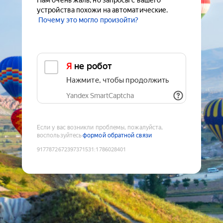
Нам очень жаль, но запросы с вашего
устройства похожи на автоматические.
Почему это могло произойти?
Я не робот
Нажмите, чтобы продолжить
Yandex SmartCaptcha
Если у вас возникли проблемы, пожалуйста,
воспользуйтесь
формой обратной связи
9177872672397371531
:
1786028401