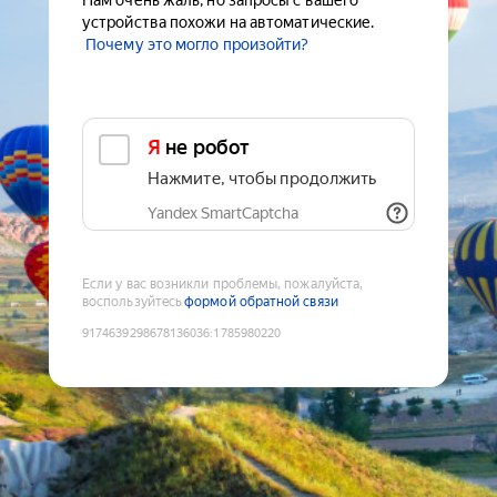
Нам очень жаль, но запросы с вашего
устройства похожи на автоматические.
Почему это могло произойти?
Я не робот
Нажмите, чтобы продолжить
Yandex SmartCaptcha
Если у вас возникли проблемы, пожалуйста,
воспользуйтесь
формой обратной связи
9174639298678136036
:
1785980220