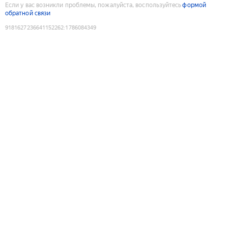
Если у вас возникли проблемы, пожалуйста, воспользуйтесь
формой
обратной связи
9181627236641152262
:
1786084349