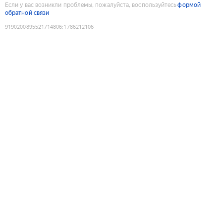
Если у вас возникли проблемы, пожалуйста, воспользуйтесь
формой
обратной связи
9190200895521714806
:
1786212106