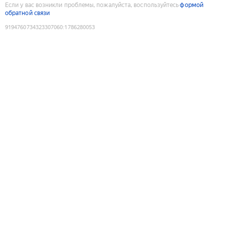
Если у вас возникли проблемы, пожалуйста, воспользуйтесь
формой
обратной связи
9194760734323307060
:
1786280053