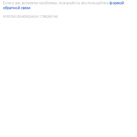
Если у вас возникли проблемы, пожалуйста, воспользуйтесь
формой
обратной связи
9193760350405824424
:
1786265146