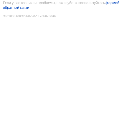
Если у вас возникли проблемы, пожалуйста, воспользуйтесь
формой
обратной связи
9181056480919602282
:
1786075844