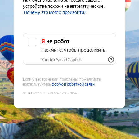
Нам очень жаль, но запросы с вашего
устройства похожи на автоматические.
Почему это могло произойти?
Я не робот
Нажмите, чтобы продолжить
Yandex SmartCaptcha
Если у вас возникли проблемы, пожалуйста,
воспользуйтесь
формой обратной связи
9194122511713779724
:
1786270543