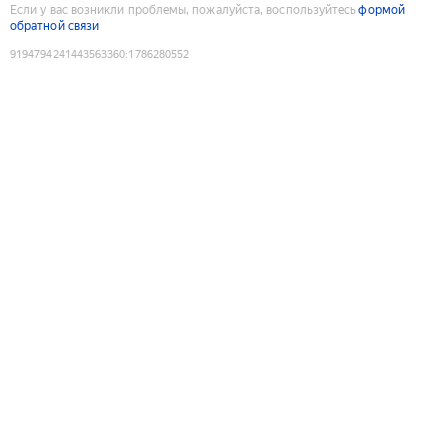
Если у вас возникли проблемы, пожалуйста, воспользуйтесь
формой
обратной связи
9194794241443563360
:
1786280552