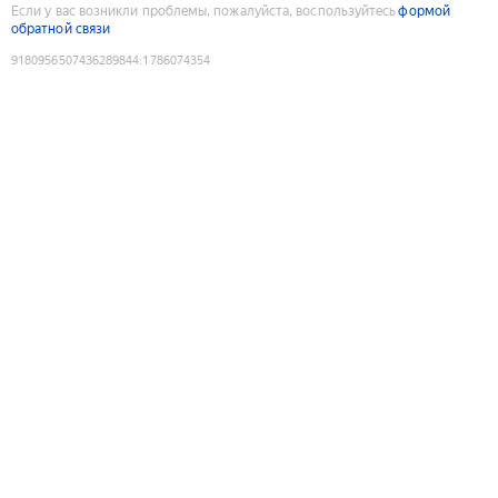
Если у вас возникли проблемы, пожалуйста, воспользуйтесь
формой
обратной связи
9180956507436289844
:
1786074354