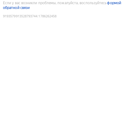
Если у вас возникли проблемы, пожалуйста, воспользуйтесь
формой
обратной связи
9193579913528793744
:
1786262458