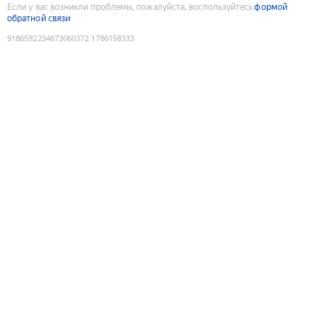
Если у вас возникли проблемы, пожалуйста, воспользуйтесь
формой
обратной связи
9186592234673060372
:
1786158333