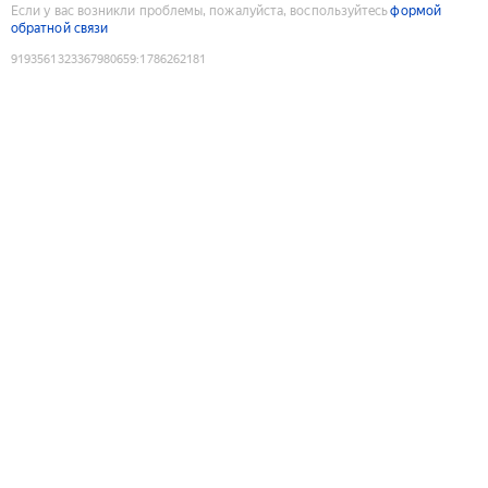
Если у вас возникли проблемы, пожалуйста, воспользуйтесь
формой
обратной связи
9193561323367980659
:
1786262181