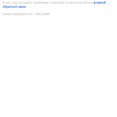
Если у вас возникли проблемы, пожалуйста, воспользуйтесь
формой
обратной связи
9194347683628635192
:
1786273898