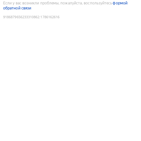
Если у вас возникли проблемы, пожалуйста, воспользуйтесь
формой
обратной связи
9186879656233310862
:
1786162616