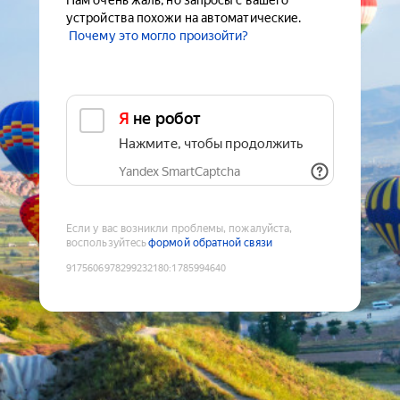
Нам очень жаль, но запросы с вашего
устройства похожи на автоматические.
Почему это могло произойти?
Я не робот
Нажмите, чтобы продолжить
Yandex SmartCaptcha
Если у вас возникли проблемы, пожалуйста,
воспользуйтесь
формой обратной связи
9175606978299232180
:
1785994640