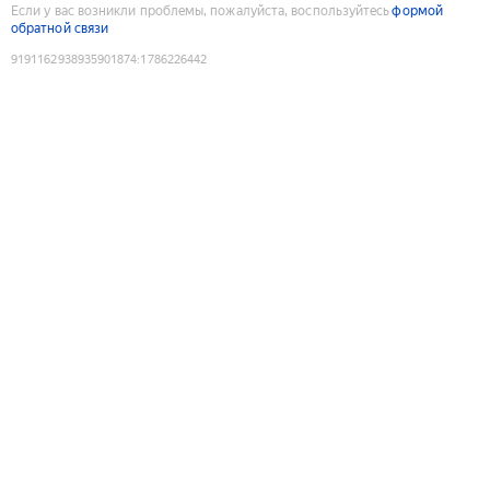
Если у вас возникли проблемы, пожалуйста, воспользуйтесь
формой
обратной связи
9191162938935901874
:
1786226442