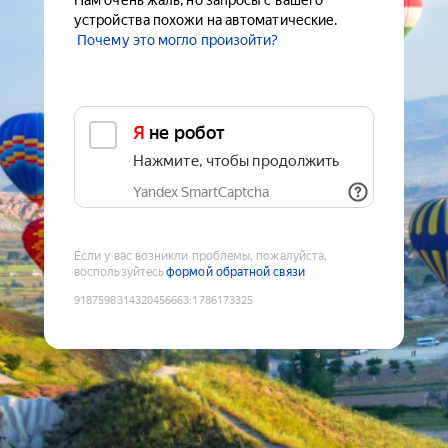
Нам очень жаль, но запросы с вашего
устройства похожи на автоматические.
Почему это могло произойти?
Я не робот
Нажмите, чтобы продолжить
Yandex SmartCaptcha
Если у вас возникли проблемы, пожалуйста,
воспользуйтесь
формой обратной связи
9187598314320456663
:
1786173325