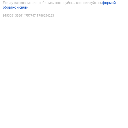
Если у вас возникли проблемы, пожалуйста, воспользуйтесь
формой
обратной связи
9193031356614757747
:
1786254283