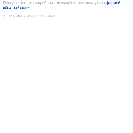
Если у вас возникли проблемы, пожалуйста, воспользуйтесь
формой
обратной связи
9193297216633203086
:
1786258245