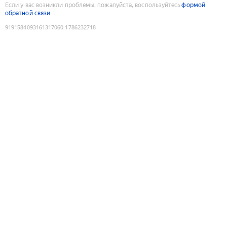
Если у вас возникли проблемы, пожалуйста, воспользуйтесь
формой
обратной связи
9191584093161317060
:
1786232718