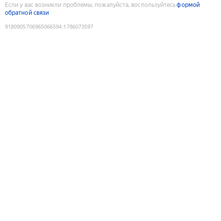
Если у вас возникли проблемы, пожалуйста, воспользуйтесь
формой
обратной связи
9180905706965066594
:
1786073597