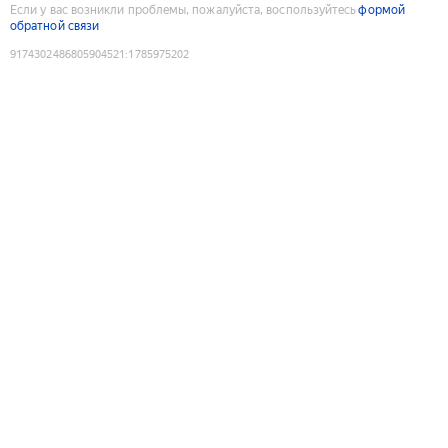
Если у вас возникли проблемы, пожалуйста, воспользуйтесь
формой
обратной связи
9174302486805904521
:
1785975202