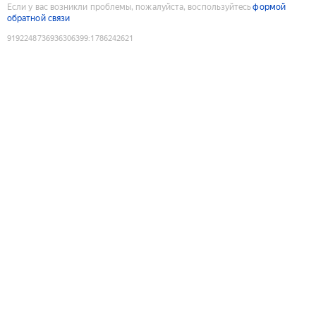
Если у вас возникли проблемы, пожалуйста, воспользуйтесь
формой
обратной связи
9192248736936306399
:
1786242621