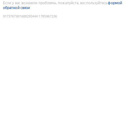
Если у вас возникли проблемы, пожалуйста, воспользуйтесь
формой
обратной связи
9173767901688293444
:
1785967236