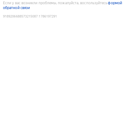
Если у вас возникли проблемы, пожалуйста, воспользуйтесь
формой
обратной связи
9189206688573215087
:
1786197291