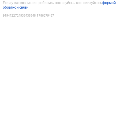
Если у вас возникли проблемы, пожалуйста, воспользуйтесь
формой
обратной связи
9194722724936438548
:
1786279487