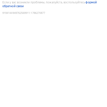
Если у вас возникли проблемы, пожалуйста, воспользуйтесь
формой
обратной связи
9194144949762569911
:
1786270877