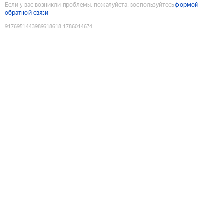
Если у вас возникли проблемы, пожалуйста, воспользуйтесь
формой
обратной связи
9176951443989618618
:
1786014674