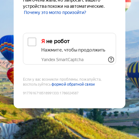
Нам очень жаль, но запросы с вашего
устройства похожи на автоматические.
Почему это могло произойти?
Я не робот
Нажмите, чтобы продолжить
Yandex SmartCaptcha
Если у вас возникли проблемы, пожалуйста,
воспользуйтесь
формой обратной связи
9177616718518991333
:
1786024587