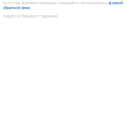
Если у вас возникли проблемы, пожалуйста, воспользуйтесь
формой
обратной связи
9180297747700568672
:
1786064538