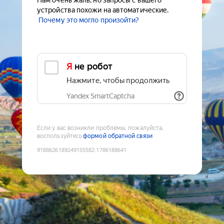
Нам очень жаль, но запросы с вашего
устройства похожи на автоматические.
Почему это могло произойти?
Я не робот
Нажмите, чтобы продолжить
Yandex SmartCaptcha
Если у вас возникли проблемы, пожалуйста,
воспользуйтесь
формой обратной связи
9188626189249155582
:
1786188641